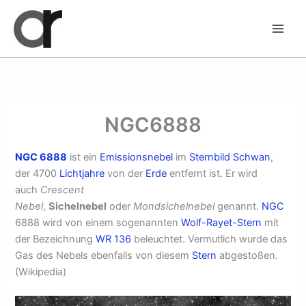
Zum
Inhalt
springen
NGC6888
NGC 6888
ist ein
Emissionsnebel
im
Sternbild
Schwan
,
der 4700
Lichtjahre
von der
Erde
entfernt ist. Er wird
auch
Crescent
Nebel
,
Sichelnebel
oder
Mondsichelnebel
genannt.
NGC
6888 wird von einem sogenannten
Wolf-Rayet-Stern
mit
der Bezeichnung
WR 136
beleuchtet. Vermutlich wurde das
Gas des Nebels ebenfalls von diesem
Stern
abgestoßen.
(Wikipedia)