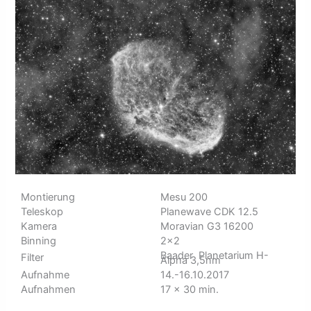
Montierung
Mesu 200
Teleskop
Planewave CDK 12.5
Kamera
Moravian G3 16200
Binning
2×2
Baader Planetarium H-
Filter
Alpha 3,5nm
Aufnahme
14.-16.10.2017
Aufnahmen
17 x 30 min.